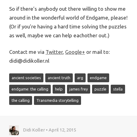
So if there’s anybody out there willing to show me
around in the wonderful world of Endgame, please!
(Or if you’re having a hard time solving the puzzles
as well, maybe we can help eachother out.)
Contact me via
Twitter
,
Google+
or mail to:
didi@didikoller.nl
ancient societies
ancient truth
arg
endgame
endgame: the calling
help
james frey
puzzle
stella
the calling
Transmedia storytelling
Didi Koller • April 12, 2015