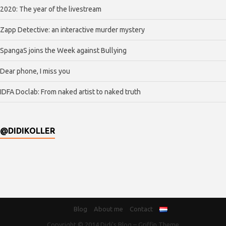
2020: The year of the livestream
Zapp Detective: an interactive murder mystery
SpangaS joins the Week against Bullying
Dear phone, I miss you
IDFA Doclab: From naked artist to naked truth
@DIDIKOLLER
Blog
About me
Contact
Copyright © 2014
Didi's Blog
–
Griffin Theme