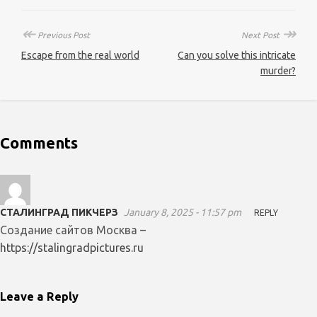
↞
↠
Previous Post
Next Post
Escape from the real world
Can you solve this intricate
murder?
Comments
СТАЛИНГРАД ПИКЧЕРЗ
January 8, 2025 - 11:57 pm
REPLY
Создание сайтов Москва –
https://stalingradpictures.ru
Leave a Reply