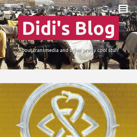
Didi's Blog
About transmedia and other pretty cool stuff